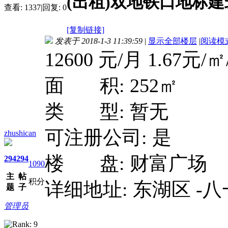
(出租)双地铁口地标
查看:
1337
|
回复:
0
[复制链接]
发表于 2018-1-3 11:39:59
|
显示全部楼层
|
阅读模
12600 元/月 1.67
面 积: 252㎡
类 型: 暂无
可注册公司: 是
zhushican
楼 盘: 财富广场
294
294
1090
主
帖
积分
详细地址: 东湖区 -
题
子
管理员