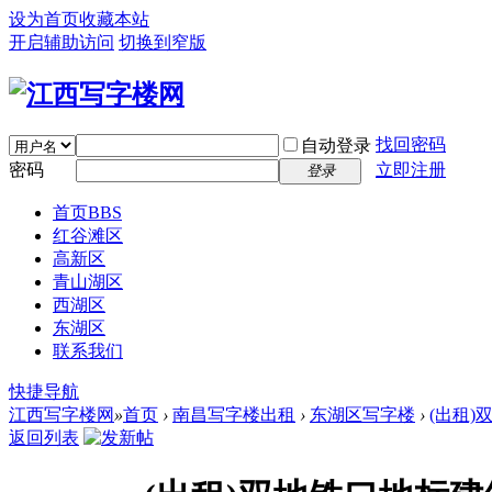
设为首页
收藏本站
开启辅助访问
切换到窄版
找回密码
自动登录
密码
立即注册
登录
首页
BBS
红谷滩区
高新区
青山湖区
西湖区
东湖区
联系我们
快捷导航
江西写字楼网
»
首页
›
南昌写字楼出租
›
东湖区写字楼
›
(出租
返回列表