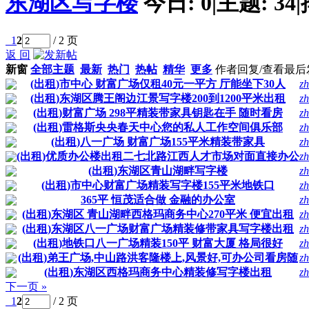
东湖区写字楼
今日:
0
|
主题:
34
|
1
2
/ 2 页
返 回
新窗
全部主题
最新
热门
热帖
精华
更多
作者
回复/查看
最后
(出租)市中心 财富广场仅租40元一平方 厅能坐下30人
zh
(出租)东湖区腾王阁边江景写字楼200到1200平米出租
zh
(出租)财富广场 298平精装带家具钥匙在手 随时看房
zh
(出租)雷格斯央央春天中心您的私人工作空间俱乐部
zh
(出租)八一广场 财富广场155平米精装带家具
zh
(出租)优质办公楼出租二七北路江西人才市场对面直接办公
zh
(出租)东湖区青山湖畔写字楼
zh
(出租)市中心财富广场精装写字楼155平米地铁口
zh
365平 恒茂适合做 金融的办公室
zh
(出租)东湖区 青山湖畔西格玛商务中心270平米 便宜出租
zh
(出租)东湖区八一广场财富广场精装修带家具写字楼出租
zh
(出租)地铁口八一广场精装150平 财富大厦 格局很好
zh
(出租)弟王广场,中山路洪客隆楼上,风景好,可办公司看房随
zh
(出租)东湖区西格玛商务中心精装修写字楼出租
zh
下一页 »
1
2
/ 2 页