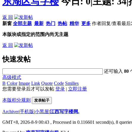
东湖区写字楼
今日:
0
|
主题:
34
|
返 回
新窗
全部主题
最新
热门
热帖
精华
更多
作者
回复/查看
最后
本版块或指定的范围内尚无主题
返 回
快速发帖
还可输入
80
高级模式
B
Color
Image
Link
Quote
Code
Smilies
您需要登录后才可以发帖
登录
|
立即注册
本版积分规则
发表帖子
Archiver
|
手机版
|
小黑屋
|
江西写字楼网.
GMT+8, 2026-8-9 00:43
, Processed in 0.116601 second(s), 8 queries