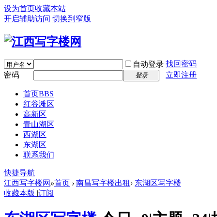
设为首页
收藏本站
开启辅助访问
切换到窄版
找回密码
自动登录
密码
立即注册
登录
首页
BBS
红谷滩区
高新区
青山湖区
西湖区
东湖区
联系我们
快捷导航
江西写字楼网
»
首页
›
南昌写字楼出租
›
东湖区写字楼
收藏本版
|
订阅